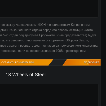
зился между человеческим ККОН и инопланетным Конвенантом
емон, из-за большого страха перед его способностями) и Элита
й был отдан под трибунал Пророками, из-за предательства) будут
спасать землян от инопланетного вторжения. Оборона Земли,
игрок сможет просидеть десятки часов за прохождением множества
е положение, если не воспользоваться 100% прохождением.
ОСТАВИТЬ КОММЕНТАРИЙ
ПОДРОБНЕЕ
— 18 Wheels of Steel