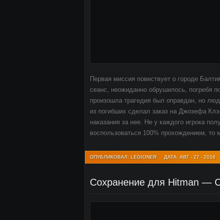
Первая миссия повествует о городе Балтим
сеанс, неожиданно обрушилось, погребя п
произошла трагедия был оправдан, но люди
из погибших сделал заказ на Джозефа Клэр
наказания за нее. Не у каждого игрока пол
воспользоваться 100% прохождением, то м
ОПУБЛИКОВАЛ: LEGIONER
ДАТА: АВГ - 27 - 2016
Сохранение для Hitman — C