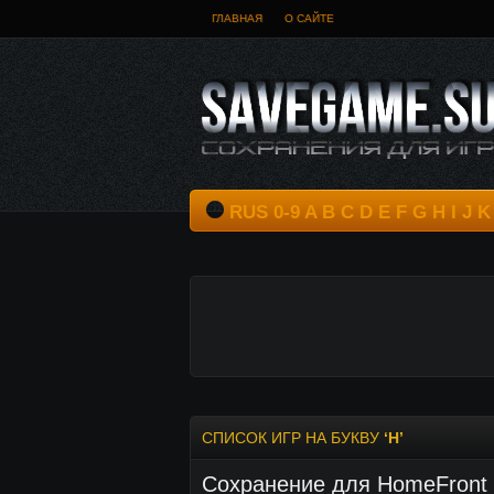
ГЛАВНАЯ
О САЙТЕ
RUS
0-9
A
B
C
D
E
F
G
H
I
J
K
СПИСОК ИГР НА БУКВУ
‘H’
Сохранение для HomeFront