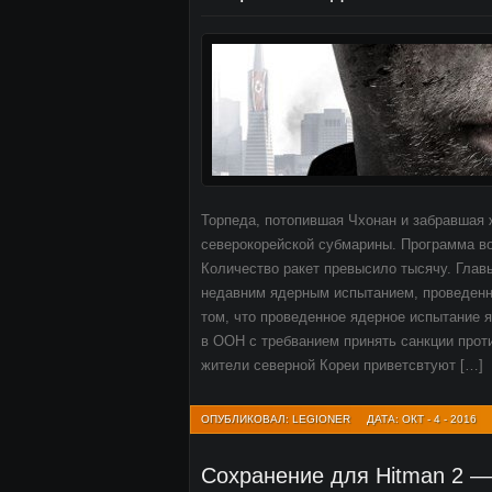
Торпеда, потопившая Чхонан и забравшая 
северокорейской субмарины. Программа в
Количество ракет превысило тысячу. Гла
недавним ядерным испытанием, проведенн
том, что проведенное ядерное испытание 
в ООН с требванием принять санкции проти
жители северной Кореи приветсвтуют […]
ОПУБЛИКОВАЛ: LEGIONER
ДАТА: ОКТ - 4 - 2016
Сохранение для Hitman 2 — 