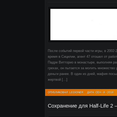
После событий первой части игры, в 2002-
время в Сицилии, агент 47 отошел от рабо
Падре Витторио в монастыре, выполняя ра
грехах, он пытается за молить множество 
деньги ранее. В один из дней, мафия пос
жертвой […]
ОПУБЛИКОВАЛ: LEGIONER
ДАТА: СЕН - 8 - 2016
Сохранение для Half-Life 2