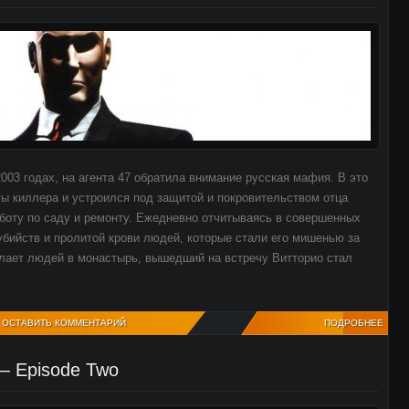
2003 годах, на агента 47 обратила внимание русская мафия. В это
ты киллера и устроился под защитой и покровительством отца
боту по саду и ремонту. Ежедневно отчитываясь в совершенных
убийств и пролитой крови людей, которые стали его мишенью за
ылает людей в монастырь, вышедший на встречу Витторио стал
ОСТАВИТЬ КОММЕНТАРИЙ
ПОДРОБНЕЕ
 — Episode Two