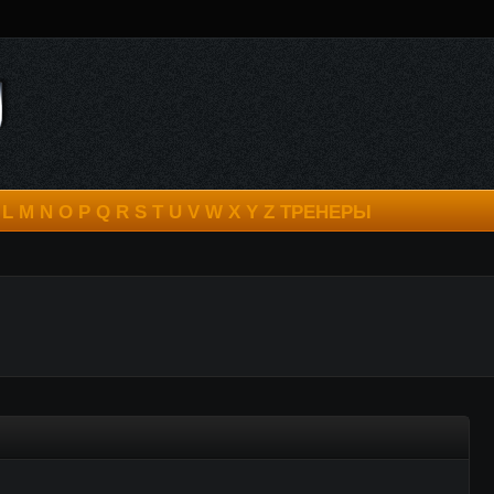
L
M
N
O
P
Q
R
S
T
U
V
W
X
Y
Z
ТРЕНЕРЫ