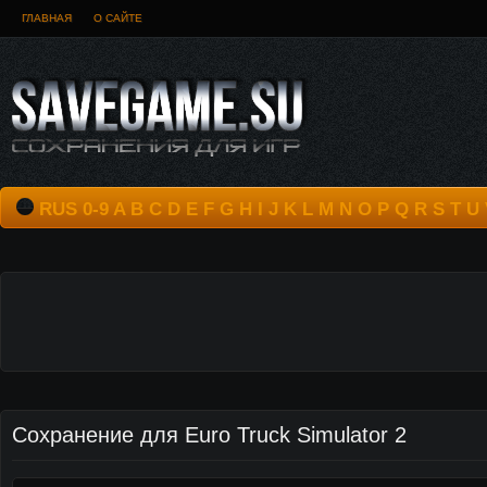
ГЛАВНАЯ
О САЙТЕ
RUS
0-9
A
B
C
D
E
F
G
H
I
J
K
L
M
N
O
P
Q
R
S
T
U
Сохранение для Euro Truck Simulator 2