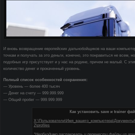
И вновь возвращение европейских дальнобойщиков на ваши компьютер
точкам и получать за это деньги, конечно, это понравиться не всем, 
подобных игр присутствует и у нас на родине, причем не малый. С эт
количество денег и прокаченный уровень.
Полный список особенностей сохранения:
— Уровень — более 400 тысяч
— Денег на счету — 999.999.999
— Общий пробег — 999.999.999
Как установить save и trainer фа
X:\Пользователи\Имя_вашего_компьютера\Документы\E
2\profiles
*Необходимо распаковать и перенести файлы из арх