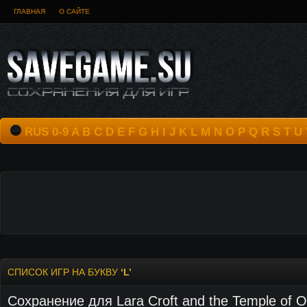
ГЛАВНАЯ
О САЙТЕ
RUS
0-9
A
B
C
D
E
F
G
H
I
J
K
L
M
N
O
P
Q
R
S
T
U
СПИСОК ИГР НА БУКВУ
‘L’
Сохранение для Lara Croft and the Temple of Os