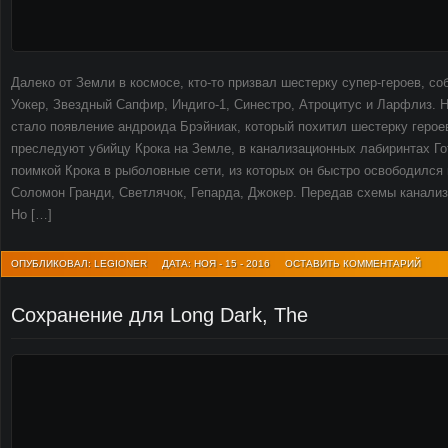
Далеко от Земли в космосе, кто-то призвал шестерку супер-героев, с
Уокер, Звездный Сапфир, Индиго-1, Синестро, Атроцитус и Ларфлиз. 
стало появление андроида Брэйниак, который похитил шестерку героев
преследуют убийцу Крока на Земле, в канализационных лабиринтах Го
поимкой Крока в рыболовные сети, из которых он быстро освободился 
Соломон Гранди, Светлячок, Гепарда, Джокер. Передав схемы канали
Но […]
ОПУБЛИКОВАЛ: LEGIONER
ДАТА: НОЯ - 15 - 2016
ОСТАВИТЬ КОММЕНТАРИЙ
Сохранение для Long Dark, The