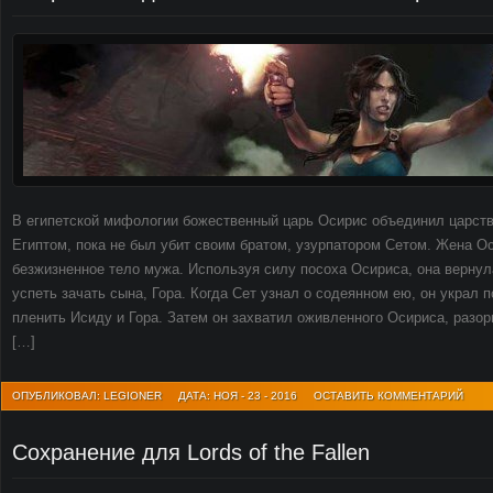
В египетской мифологии божественный царь Осирис объединил царств
Египтом, пока не был убит своим братом, узурпатором Сетом. Жена О
безжизненное тело мужа. Используя силу посоха Осириса, она вернул
успеть зачать сына, Гора. Когда Сет узнал о содеянном ею, он украл п
пленить Исиду и Гора. Затем он захватил оживленного Осириса, разорв
[…]
ОПУБЛИКОВАЛ: LEGIONER
ДАТА: НОЯ - 23 - 2016
ОСТАВИТЬ КОММЕНТАРИЙ
Сохранение для Lords of the Fallen