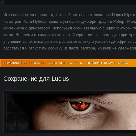
Игра начинается с пролога, который показывает создание Парка Юрско
на остров Исла-Нублар прошла успешно. Джофри Браун и Роберт Мал
контейнера с динозавром, используя окончательную сборку фигурок п
загон. Во время открытия люка контейнера с динозавром, Джофри Бра
учуявший запах мяса раптор, расшатал клетку и ухватил Джофри за с
расстаться и отпустить сосиску из пасти раптора, но руки не удержал
ОПУБЛИКОВАЛ: LEGIONER
ДАТА: НОЯ - 14 - 2016
ОСТАВИТЬ КОММЕНТАРИЙ
Сохранение для Lucius