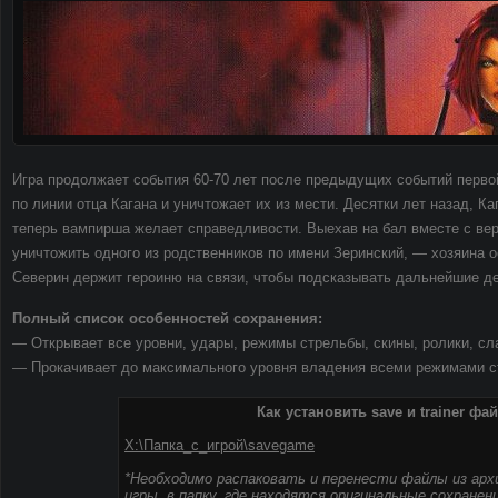
Игра продолжает события 60-70 лет после предыдущих событий первой
по линии отца Кагана и уничтожает их из мести. Десятки лет назад, К
теперь вампирша желает справедливости. Выехав на бал вместе с ве
уничтожить одного из родственников по имени Зеринский, — хозяина о
Северин держит героиню на связи, чтобы подсказывать дальнейшие де
Полный список особенностей сохранения:
— Открывает все уровни, удары, режимы стрельбы, скины, ролики, сла
— Прокачивает до максимального уровня владения всеми режимами 
Как установить save и trainer фа
X:\Папка_с_игрой\savegame
*Необходимо распаковать и перенести файлы из арх
игры, в папку, где находятся оригинальные сохранен