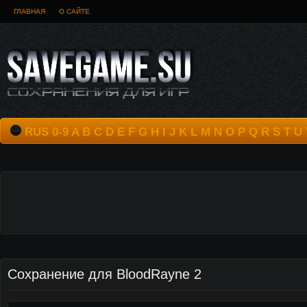
ГЛАВНАЯ
О САЙТЕ
RUS
0-9
A
B
C
D
E
F
G
H
I
J
K
L
M
N
O
P
Q
R
S
T
U
Сохранение для BloodRayne 2