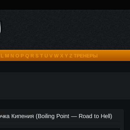
L
M
N
O
P
Q
R
S
T
U
V
W
X
Y
Z
ТРЕНЕРЫ
а Кипения (Boiling Point — Road to Hell)