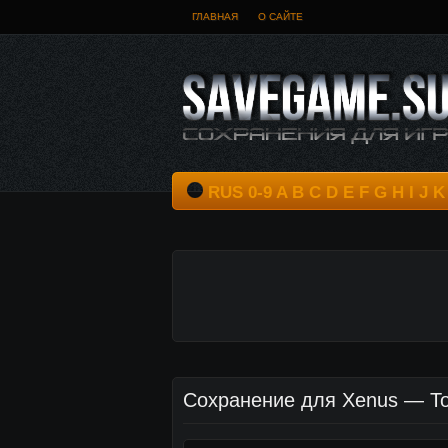
ГЛАВНАЯ
О САЙТЕ
RUS
0-9
A
B
C
D
E
F
G
H
I
J
K
Сохранение для Xenus — Точк