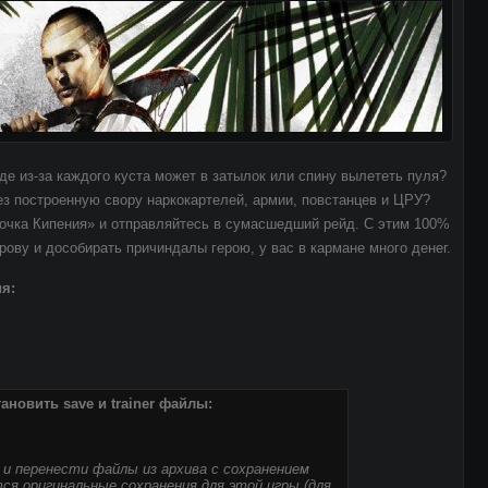
де из-за каждого куста может в затылок или спину вылететь пуля?
ез построенную свору наркокартелей, армии, повстанцев и ЦРУ?
 Точка Кипения» и отправляйтесь в сумасшедший рейд. С этим 100%
ову и дособирать причиндалы герою, у вас в кармане много денег.
я:
тановить save и trainer файлы:
 и перенести файлы из архива с сохранением
ятся оригинальные сохранения для этой игры (для