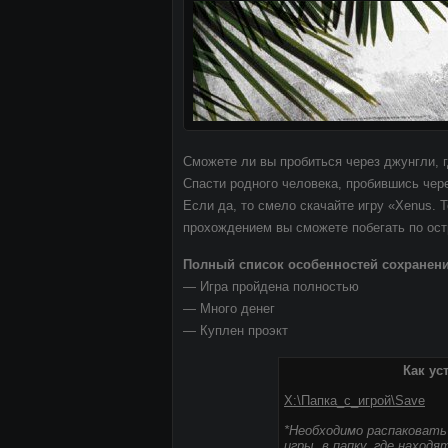
Сможете ли вы пробиться через джунгли, г
Спасти родного человека, пробившись чер
Если да, то смело скачайте игру «Xenus.
прохождением вы сможете побегать по остр
Полный список особенностей сохранени
— Игра пройдена полностью
— Много денег
— Куплен проэкт
Как ус
X:\Папка_с_игрой\Save
*Необходимо распаковать
игры, в папку, где наход