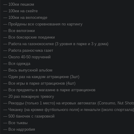
— 100км пешком
— 100км на скейте
— 100км на велосипеде
— Пройдены все соревнования по картингу
— Все велогонки
— Все боксерские поединки
— Работа на газонокосилке (3 уровня в парке и 3 у дома)
— Работа разносчика газет
— Около 40-50 поручений
— Вся одежда
— Весь выпускной альбом
— Один раз на каждом аттракционе (3шт)
— Все игры в парке аттракционов (4шт)
— Все предметы в магазине в парке аттракционов
— 20 раз пожарную тревогу
— Рекорды (только 1 место) на игровых автоматах (Consumo, Nut Shots
— Чеканку (на кромке футбольного поля) и пенальти (около спортзала)
— 500 баночек с газировкой
— Все тыквы
— Все надгробия