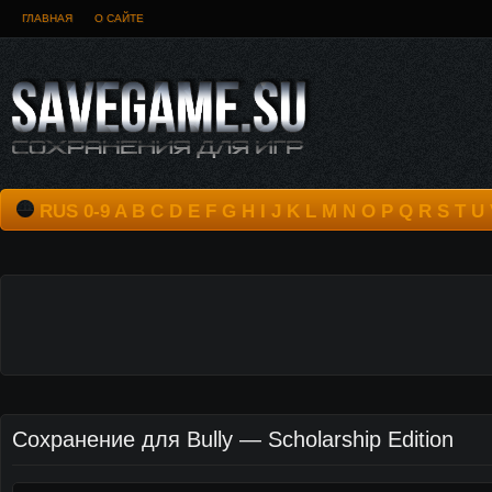
ГЛАВНАЯ
О САЙТЕ
RUS
0-9
A
B
C
D
E
F
G
H
I
J
K
L
M
N
O
P
Q
R
S
T
U
Сохранение для Bully — Scholarship Edition