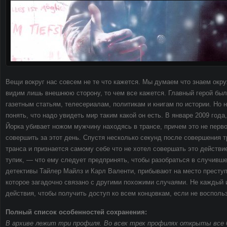
Вещи вокруг нас совсем не те что кажется. Мы думаем что знаем окр
видим лишь внешнюю сторону, то чем все кажется. Главный герой был 
газетным статьям, телесериалам, политикам и книгам по истории. Но 
понять, что надо увидеть мир таким какой он есть. В январе 2009 года
Йорка убивает ножом мужчину находясь в трансе, причем это не перво
совершить за этот день. Спустя несколько секунд после совершения т
транса и признается самому себе что не хотел совершать это действи
тупик, — что ему следует предпринять, чтобы разобраться в случивш
детективы Тайлер Майлз и Карл Валенти, прибывают на место преступ
которое загадочно связано с другими похожими случаями. Не каждый 
действия, чтобы получить доступ ко всем концовкам, если не восполь
Полный список особенностей сохранения:
В архиве лежит три профиля. Во всех трех профилях открыты все 