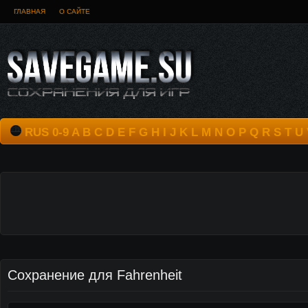
ГЛАВНАЯ
О САЙТЕ
RUS
0-9
A
B
C
D
E
F
G
H
I
J
K
L
M
N
O
P
Q
R
S
T
U
Сохранение для Fahrenheit