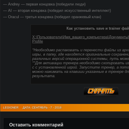
— Andrey — первая концовка (победили люди)
— AI — вторая концовка (победил искусственный интеллект)
— Oracul — третья концовка (победил оранжевый клан)
Как установить save и trainer фа
X:\Пользователи\Имя_вашего_компьютера\Документы\At
Profile
*Необходимо распаковать и перенести файлы из арх
игры, в папку, где находятся оригинальные сохранен
различных версий операционной системы, путь може
**Для активации тренера необходимо скопировать из
с с установленной игрой. Запустите тренер, а потом
можно нажимать на клавиши указанные в тренере дл
результата.
LEGIONER
ДАТА: СЕНТЯБРЬ - 7 - 2016
Оставить комментарий