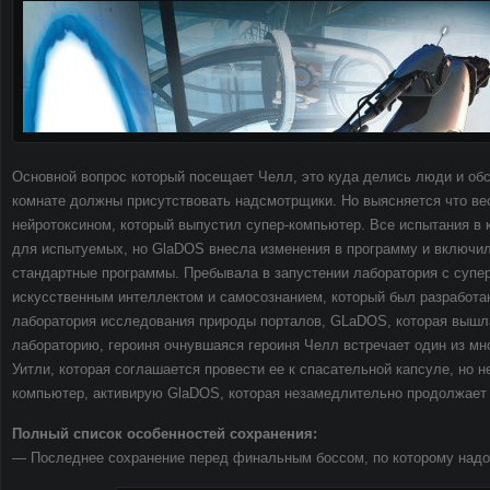
Основной вопрос который посещает Челл, это куда делись люди и об
комнате должны присутствовать надсмотрщики. Но выясняется что ве
нейротоксином, который выпустил супер-компьютер. Все испытания в
для испытуемых, но GlaDOS внесла изменения в программу и включил
стандартные программы. Пребывала в запустении лаборатория с суп
искусственным интеллектом и самосознанием, который был разработан
лаборатория исследования природы порталов, GLaDOS, которая вышла
лабораторию, героиня очнувшаяся героиня Челл встречает один из м
Уитли, которая соглашается провести ее к спасательной капсуле, но н
компьютер, активирую GlaDOS, которая незамедлительно продолжает 
Полный список особенностей сохранения:
— Последнее сохранение перед финальным боссом, по которому надо