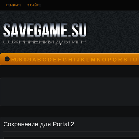
ГЛАВНАЯ
О САЙТЕ
RUS
0-9
A
B
C
D
E
F
G
H
I
J
K
L
M
N
O
P
Q
R
S
T
U
Сохранение для Portal 2