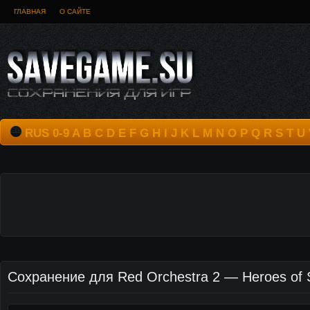
ГЛАВНАЯ
О САЙТЕ
RUS
0-9
A
B
C
D
E
F
G
H
I
J
K
L
M
N
O
P
Q
R
S
T
U
Сохранение для Red Orchestra 2 — Heroes of S