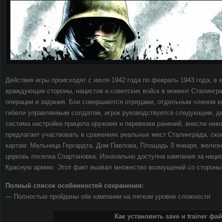
Действия игры происходят с июля 1942 года по февраль 1943 года, в 
враждующие стороны, нацистов и советских войск в момент Сталингра
операции и задания. Бои совершаются отрядами, отдельным членом ко
гибели управляемым солдатом, игрок руководствуется следующим, 
система настройки прицела оружием и перевязки ранений, внесли нек
предлагает участвовать в сражениях реальных мест Сталинграда, ск
картам: Мельница Гергардта, Дом Павлова, Площадь 9 января, желез
церковь поселка Спартановка. Изначально доступна кампания за наци
Красную армию. Этот факт вызвал множество возмущений со стороны
Полный список особенностей сохранения:
— Полностью пройдены обе кампании на легком уровне сложности
Как установить save и trainer фа