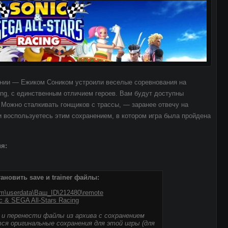
ании — Ежиком Соником устроили веселые соревнования на
ing, с единственным отличием героев. Вам будут доступны
 Можно сталкивать гонщиков с трассы, — заранее отвечу на
и воспользуетесь этим сохранением, в котором игра была пройдена
я:
тановить save и trainer файлы:
eam\userdata\Ваш_ID\212480\remote
c & SEGA All-Stars Racing
 и перенести файлы из архива с сохранением
ятся оригинальные сохранения для этой игры (для