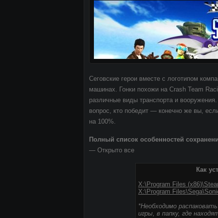
Сеговские герои вместе с логотипом комп
машинах. Гонки похожи на Crash Team Rac
различные виды транспорта и вооружения.
вопрос, кто победит — конечно же вы, есл
на 100%.
Полный список особенностей сохранени
— Открыто все
Как ус
X:\Program Files (x86)\St
X:\Program Files\Sega\Soni
*Необходимо распаковать
игры, в папку, где наход