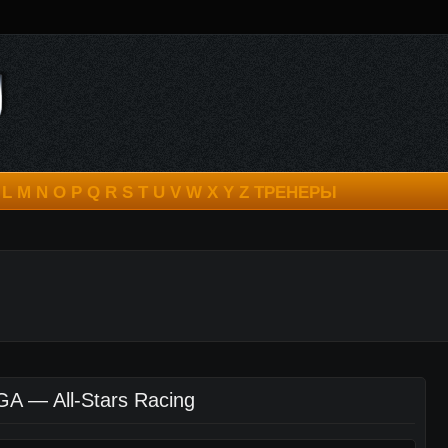
L
M
N
O
P
Q
R
S
T
U
V
W
X
Y
Z
ТРЕНЕРЫ
A — All-Stars Racing