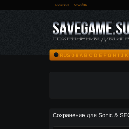
ГЛАВНАЯ
О САЙТЕ
RUS
0-9
A
B
C
D
E
F
G
H
I
J
K
Сохранение для Sonic & SEG