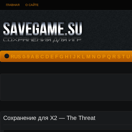
ГЛАВНАЯ
О САЙТЕ
RUS
0-9
A
B
C
D
E
F
G
H
I
J
K
L
M
N
O
P
Q
R
S
T
U
Сохранение для X2 — The Threat