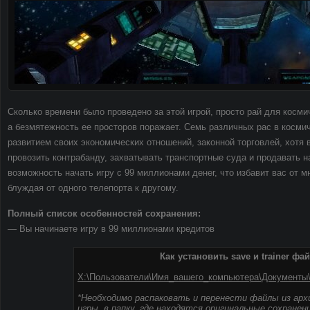
Сколько времени было проведено за этой игрой, просто рай для косми
а безмятежность ее просторов поражает. Семь различных рас в косми
развитием своих экономических отношений, законной торговлей, хотя 
провозить контрабанду, захватывать транспортные суда и продавать н
возможность начать игру с 99 миллионами денег, что избавит вас от м
блуждая от одного телепорта к другому.
Полный список особенностей сохранения:
— Вы начинаете игру в 99 миллионами кредитов
Как установить save и trainer фа
X:\Пользователи\Имя_вашего_компьютера\Документы\
*Необходимо распаковать и перенести файлы из арх
игры, в папку, где находятся оригинальные сохранен