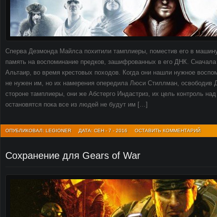
Сперва Дезмонда Майлса похитили тамплиеры, поместив его в машину
память на воспоминание предков, зашифрованных в его ДНК. Сначала
Альтаир, во время крестовых походов. Когда они нашли нужное воспо
не нужен им, но их намерения опередила Люси Стиллман, освободив Д
стороне тамплиеры, они же Абстерго Индастриз, их цель контроль над 
остановятся пока все из людей не будут им […]
ОПУБЛИКОВАЛ: LEGIONER
ДАТА: СЕН - 7 - 2016
ОСТАВИТЬ КОММЕНТАРИЙ
Сохранение для Gears of War