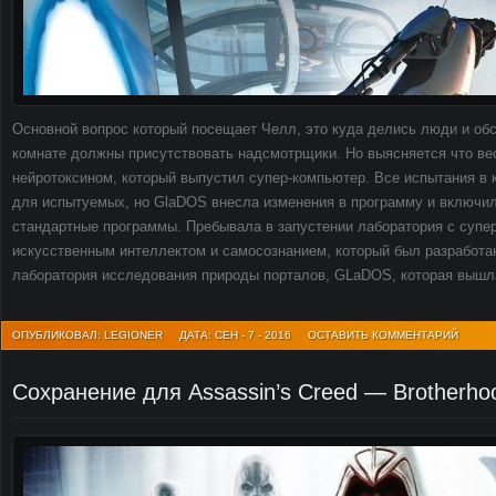
Основной вопрос который посещает Челл, это куда делись люди и об
комнате должны присутствовать надсмотрщики. Но выясняется что ве
нейротоксином, который выпустил супер-компьютер. Все испытания в
для испытуемых, но GlaDOS внесла изменения в программу и включил
стандартные программы. Пребывала в запустении лаборатория с суп
искусственным интеллектом и самосознанием, который был разработан
лаборатория исследования природы порталов, GLaDOS, которая вышл
ОПУБЛИКОВАЛ: LEGIONER
ДАТА: СЕН - 7 - 2016
ОСТАВИТЬ КОММЕНТАРИЙ
Сохранение для Assassin’s Creed — Brotherho