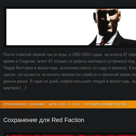
После событий первой части игры, в 2002-2003 годах, на агента 47 об
время в Сицилии, агент 47 отошел от работы киллера и устроился под
Падре Витторио в монастыре, выполняя работу по саду и ремонту. Е
грехах, он пытается за молить множество убийств и пролитой крови л
деньги ранее. В один из дней, мафия посылает людей в монастырь, в
жертвой […]
ОПУБЛИКОВАЛ: LEGIONER
ДАТА: СЕН - 8 - 2016
ОСТАВИТЬ КОММЕНТАРИЙ
Сохранение для Red Faction