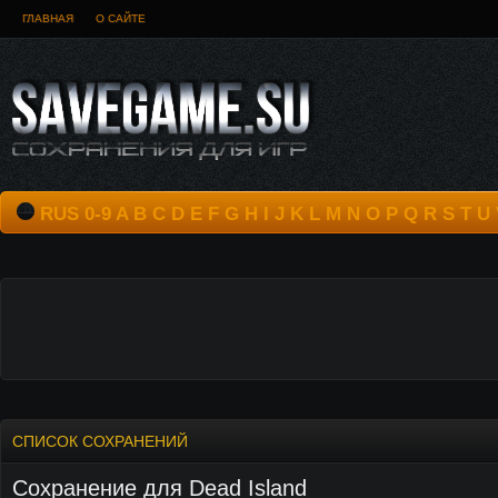
ГЛАВНАЯ
О САЙТЕ
RUS
0-9
A
B
C
D
E
F
G
H
I
J
K
L
M
N
O
P
Q
R
S
T
U
СПИСОК СОХРАНЕНИЙ
Сохранение для Dead Island